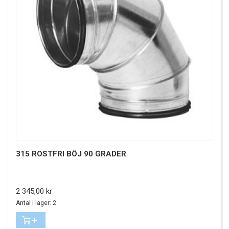
315 ROSTFRI BÖJ 90 GRADER
Pris
2 345,00 kr
Antal i lager: 2