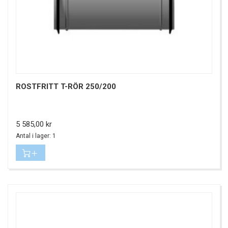
ROSTFRITT T-RÖR 250/200
Pris
5 585,00 kr
Antal i lager: 1