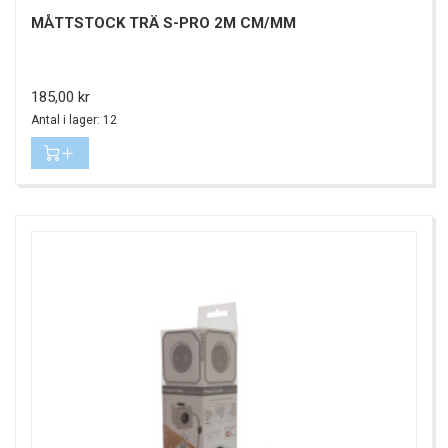
MÅTTSTOCK TRÄ S-PRO 2M CM/MM
Pris
185,00 kr
Antal i lager: 12