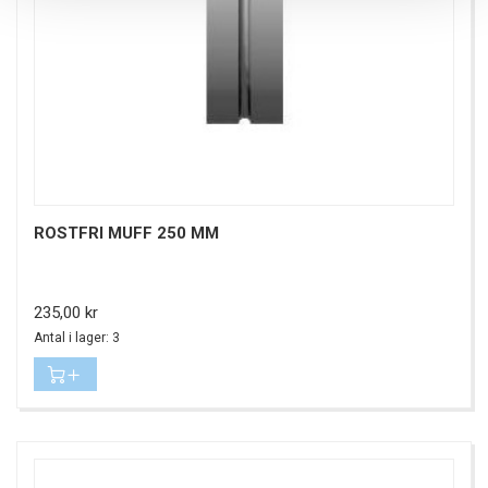
ROSTFRI MUFF 250 MM
Pris
235,00 kr
Antal i lager: 3