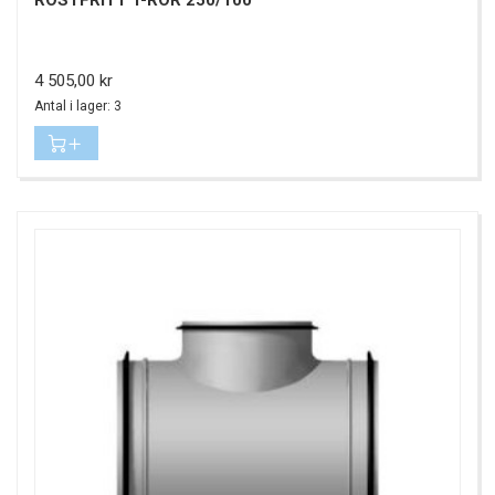
Pris
4 505,00 kr
Antal i lager: 3