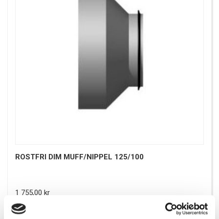
ROSTFRI DIM MUFF/NIPPEL 125/100
Pris
1 755,00 kr
Antal i lager: 1