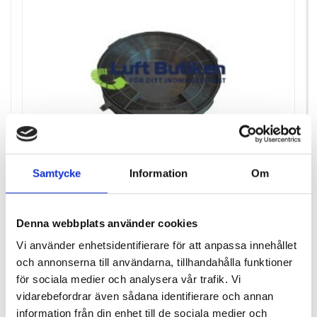
Samtycke
Information
Om
Denna webbplats använder cookies
THERMEX ALASKA KOLFILTER
Vi använder enhetsidentifierare för att anpassa innehållet
och annonserna till användarna, tillhandahålla funktioner
för sociala medier och analysera vår trafik. Vi
Pris
572,00 kr
vidarebefordrar även sådana identifierare och annan
Antal i lager: 6
information från din enhet till de sociala medier och