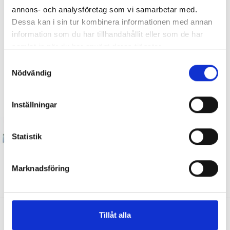
annons- och analysföretag som vi samarbetar med.
Dessa kan i sin tur kombinera informationen med annan
information som du har tillhandahållit eller som de har
Visar 1-1 av 1 objekt
samlat in när du har använt deras tjänster.
1
Samtyckesval
Nödvändig
Filter till köksfläkt Alaska från Thermex.
Inställningar
Statistik
Marknadsföring
Tillåt alla