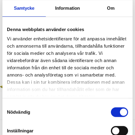
Vi arbetar just nu med att bredda sortimentet inom denna
kategori, har vi inte produkten du söker så är ni välkommen att
Samtycke
Information
Om
kontakta oss.
Isolering för ventilationskanaler, vvs rör, rörisolering,
Denna webbplats använder cookies
vindsisolering, Cellgummi isolering m.m. Inom kategorin
"cellgummi" kommer vi att tillhandahålla hela sortimentet för
Vi använder enhetsidentifierare för att anpassa innehållet
kaimann produkter såsom kaiflex, kaisound ljudisolering,
och annonserna till användarna, tillhandahålla funktioner
kaifoam m.m.
för sociala medier och analysera vår trafik. Vi
vidarebefordrar även sådana identifierare och annan
Brandisolering för imkanaler m.m
information från din enhet till de sociala medier och
annons- och analysföretag som vi samarbetar med.
Dessa kan i sin tur kombinera informationen med annan
information som du har tillhandahållit eller som de har
samlat in när du har använt deras tjänster.
Samtyckesval
Nödvändig
Inställningar