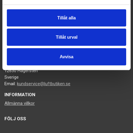
meddelandet.
Tillåt alla
Tillåt urval
KONTAKTA OSS
Avvisa
Luftbutiken.se
Västberga allé 60
12630 Hägersten
Sverige
Email:
kundservice@luftbutiken.se
INFORMATION
Allmänna villkor
FÖLJ OSS