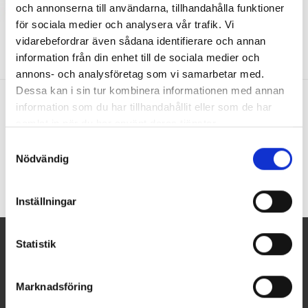
och annonserna till användarna, tillhandahålla funktioner
för sociala medier och analysera vår trafik. Vi
vidarebefordrar även sådana identifierare och annan
information från din enhet till de sociala medier och
annons- och analysföretag som vi samarbetar med.
Dessa kan i sin tur kombinera informationen med annan
information som du har tillhandahållit eller som de har
samlat in när du har använt deras tjänster.
Bevent Rasch
Samtyckesval
Nödvändig
Inställningar
Statistik
NYHETSBREV
Du kan avbryta prenumerationen när som helst. För detta
Marknadsföring
ändamål, vänligen hitta vår kontaktinformation i det rättsliga