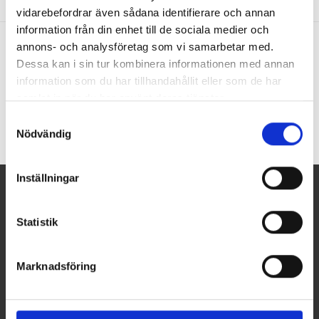
vidarebefordrar även sådana identifierare och annan
information från din enhet till de sociala medier och
annons- och analysföretag som vi samarbetar med.
Dessa kan i sin tur kombinera informationen med annan
Bevent Rasch
information som du har tillhandahållit eller som de har
samlat in när du har använt deras tjänster.
Samtyckesval
Nödvändig
Inställningar
NYHETSBREV
Statistik
Du kan avbryta prenumerationen när som helst. För detta
ändamål, vänligen hitta vår kontaktinformation i det rättsliga
Marknadsföring
meddelandet.