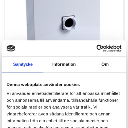
Samtycke
Information
Om
Denna webbplats använder cookies
TRYGGHETSVAKTEN RADONSUG RS2K
Vi använder enhetsidentifierare för att anpassa innehållet
och annonserna till användarna, tillhandahålla funktioner
för sociala medier och analysera vår trafik. Vi
Pris
23 850,00 kr
vidarebefordrar även sådana identifierare och annan
Antal i lager: 0
information från din enhet till de sociala medier och
annons- och analysföretag som vi samarbetar med.