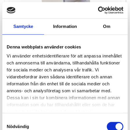
Samtycke
Information
Om
Denna webbplats använder cookies
Vi använder enhetsidentifierare för att anpassa innehållet
FLEXIT AERO 160 FRISKLUFTVENTIL VIT
och annonserna till användarna, tillhandahålla funktioner
för sociala medier och analysera vår trafik. Vi
vidarebefordrar även sådana identifierare och annan
information från din enhet till de sociala medier och
Pris
873,00 kr
annons- och analysföretag som vi samarbetar med.
Antal i lager: 0
Dessa kan i sin tur kombinera informationen med annan
information som du har tillhandahållit eller som de har
samlat in när du har använt deras tjänster.
Samtyckesval
Nödvändig