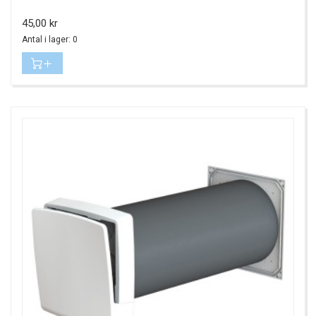
Pris
45,00 kr
Antal i lager: 0