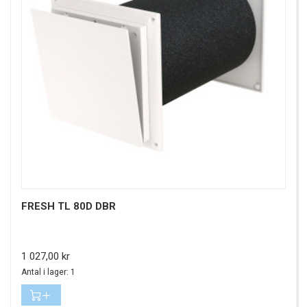
FRESH TL 80D DBR
Pris
1 027,00 kr
Antal i lager: 1