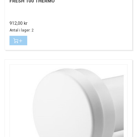
FRESH 100 THERMO
Pris
912,00 kr
Antal i lager: 2