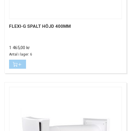
FLEXI-G SPALT HÖJD 400MM
Pris
1 465,00 kr
Antal i lager: 6