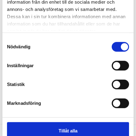
information från din enhet till de sociala medier och
Antal i lager: 0
annons- och analysföretag som vi samarbetar med.
Dessa kan i sin tur kombinera informationen med annan
information som du har tillhandahållit eller som de har
samlat in när du har använt deras tjänster.
Visar 1-1 av 1 objekt
Samtyckesval
Nödvändig
1
Inställningar
Radonaggregat för höga radon värden och radonsanering
Statistik
Marknadsföring
Tillåt alla