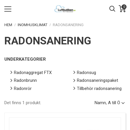
0
HEM
INOMHUSKLIMAT
RADONSANERING
RADONSANERING
UNDERKATEGORIER
Radonaggregat FTX
Radonsug
Radonbrunn
Radonsaneringspaket
Radonrör
Tillbehör radonsanering
Det finns 1 produkt.
Namn, A till Ö