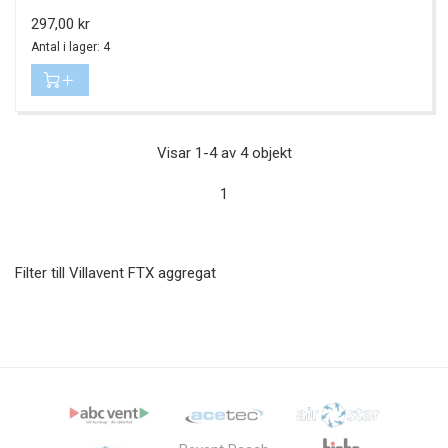
Pris
297,00 kr
Antal i lager: 4
Visar 1-4 av 4 objekt
1
Filter till Villavent FTX aggregat