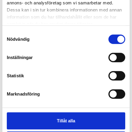
annons- och analysföretag som vi samarbetar med.
Dessa kan i sin tur kombinera informationen med annan
information som du har tillhandahållit eller som de har
samlat in när du har använt deras tjänster.
Samtyckesval
Nödvändig
Inställningar
VILLAVENT VVX-400 FILTER F7
Statistik
Pris
297,00 kr
Marknadsföring
Antal i lager: 4
Tillåt alla