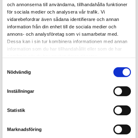
och annonserna till användarna, tillhandahålla funktioner
för sociala medier och analysera vår trafik. Vi
Pris
3 765,00 kr
vidarebefordrar även sådana identifierare och annan
Antal i lager: 1
information från din enhet till de sociala medier och
annons- och analysföretag som vi samarbetar med.
Dessa kan i sin tur kombinera informationen med annan
information som du har tillhandahållit eller som de har
Visar 1-1 av 1 objekt
samlat in när du har använt deras tjänster.
Samtyckesval
1
Nödvändig
Inställningar
Reservdelar och filter till REC Indovent aggregat.
Här hittar du reservdelar och filter till REC Indovent aggregat, vi
Statistik
har även reservdelar och filter till utgångna REC Indovent ftx-
aggregat samt luft -aggregat.
Marknadsföring