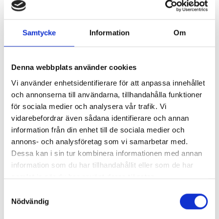
Samtycke
Information
Om
Denna webbplats använder cookies
Vi använder enhetsidentifierare för att anpassa innehållet
och annonserna till användarna, tillhandahålla funktioner
för sociala medier och analysera vår trafik. Vi
vidarebefordrar även sådana identifierare och annan
information från din enhet till de sociala medier och
annons- och analysföretag som vi samarbetar med.
Dessa kan i sin tur kombinera informationen med annan
information som du har tillhandahållit eller som de har
samlat in när du har använt deras tjänster.
Samtyckesval
Nödvändig
AIRSTAR POLLENFILTER 5-PACK