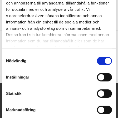
och annonserna till användarna, tillhandahålla funktioner
för sociala medier och analysera vår trafik. Vi
vidarebefordrar även sådana identifierare och annan
information från din enhet till de sociala medier och
annons- och analysföretag som vi samarbetar med.
Dessa kan i sin tur kombinera informationen med annan
information som du har tillhandahållit eller som de har
samlat in när du har använt deras tjänster.
Bevent Rasch
Samtyckesval
Nödvändig
Inställningar
Statistik
NYHETSBREV
Du kan avbryta prenumerationen när som helst. För detta
Marknadsföring
ändamål, vänligen hitta vår kontaktinformation i det rättsliga