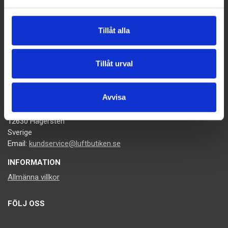
meddelandet.
Tillåt alla
Tillåt urval
KONTAKTA OSS
Avvisa
Luftbutiken.se
Västberga allé 60
12630 Hägersten
Sverige
Email:
kundservice@luftbutiken.se
INFORMATION
Allmänna villkor
FÖLJ OSS