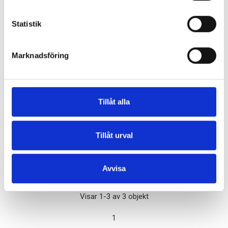
Statistik
Marknadsföring
FILTER 00208 CTR 500TT, CTR 500XT
Tillåt alla
Pris
74,00 kr
Tillåt urval
Antal i lager: 10
Avvisa
Visar 1-3 av 3 objekt
1