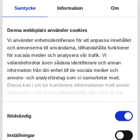
CORROVENTA FILTER TILL CTR STD-TT 250X265 MM
Samtycke
Information
Om
Pris
90,00 kr
Denna webbplats använder cookies
Antal i lager: 3
Vi använder enhetsidentifierare för att anpassa innehållet
och annonserna till användarna, tillhandahålla funktioner
för sociala medier och analysera vår trafik. Vi
vidarebefordrar även sådana identifierare och annan
information från din enhet till de sociala medier och
annons- och analysföretag som vi samarbetar med.
Dessa kan i sin tur kombinera informationen med annan
information som du har tillhandahållit eller som de har
samlat in när du har använt deras tjänster.
Samtyckesval
Nödvändig
Inställningar