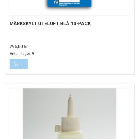
MÄRKSKYLT UTELUFT BLÅ 10-PACK
Pris
295,00 kr
Antal i lager: 9