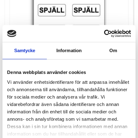
Samtycke
Information
Om
MÄRKSKYLT SPJÄLL 50-PACK
Denna webbplats använder cookies
Pris
225,00 kr
Vi använder enhetsidentifierare för att anpassa innehållet
Antal i lager: 3
och annonserna till användarna, tillhandahålla funktioner
för sociala medier och analysera vår trafik. Vi
vidarebefordrar även sådana identifierare och annan
information från din enhet till de sociala medier och
annons- och analysföretag som vi samarbetar med.
Dessa kan i sin tur kombinera informationen med annan
information som du har tillhandahållit eller som de har