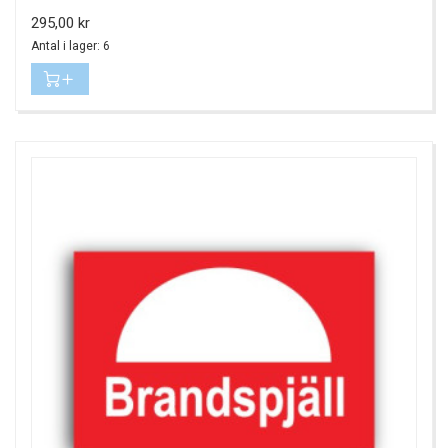
Pris
295,00 kr
Antal i lager: 6