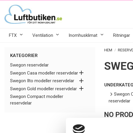
FTX
Ventilation
Inomhusklimat
Ritningar
HEM
RESERV
KATEGORIER
SWEG
Swegon reservdelar

Swegon Casa modeller reservdelar

Swegon Ilto modeller reservdelar
UNDERKATEG

Swegon Gold modeller reservdelar
Swegon C
Swegon Compact modeller
reservdelar
reservdelar
NO PROD
Sorry for the 