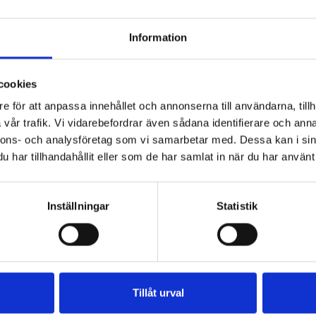
 filter till Swegon aggregat.
Information
eservdelar och filter till Swegon aggregat, vi har även reservdelar och
cookies
e för att anpassa innehållet och annonserna till användarna, tillh
vår trafik. Vi vidarebefordrar även sådana identifierare och anna
nnons- och analysföretag som vi samarbetar med. Dessa kan i sin
har tillhandahållit eller som de har samlat in när du har använt 
Inställningar
Statistik
Bevent Rasch
Tillåt urval