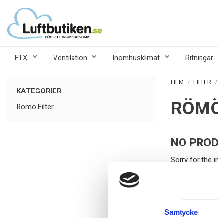
FTX
Ventilation
Inomhusklimat
Ritningar
HEM
FILTER
KATEGORIER
RÖMÖ
Römö Filter
NO PROD
Sorry for the 
Filter till The
Samtycke