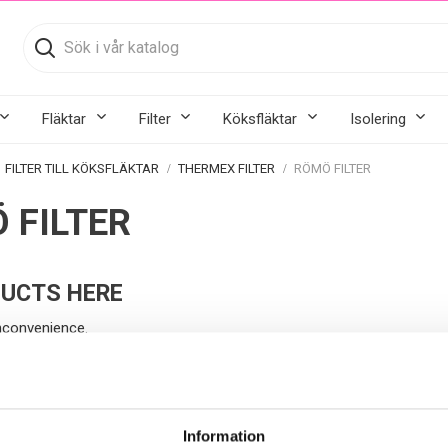
Fläktar
Filter
Köksfläktar
Isolering
FILTER TILL KÖKSFLÄKTAR
THERMEX FILTER
RÖMÖ FILTER
 FILTER
UCTS HERE
inconvenience.
rmex köksfläkt Römö.
Information