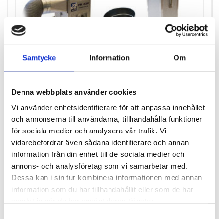
Samtycke
Information
Om
Denna webbplats använder cookies
DAMMFÄLLA PAKET BYGG
Vi använder enhetsidentifierare för att anpassa innehållet
och annonserna till användarna, tillhandahålla funktioner
för sociala medier och analysera vår trafik. Vi
Pris
78 265,00 kr
vidarebefordrar även sådana identifierare och annan
Antal i lager: 0
information från din enhet till de sociala medier och
annons- och analysföretag som vi samarbetar med.
Dessa kan i sin tur kombinera informationen med annan
information som du har tillhandahållit eller som de har
samlat in när du har använt deras tjänster.
Samtyckesval