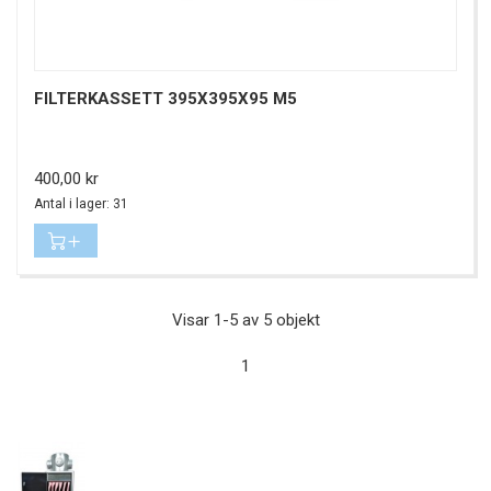
FILTERKASSETT 395X395X95 M5
Pris
400,00 kr
Antal i lager: 31
Visar 1-5 av 5 objekt
1