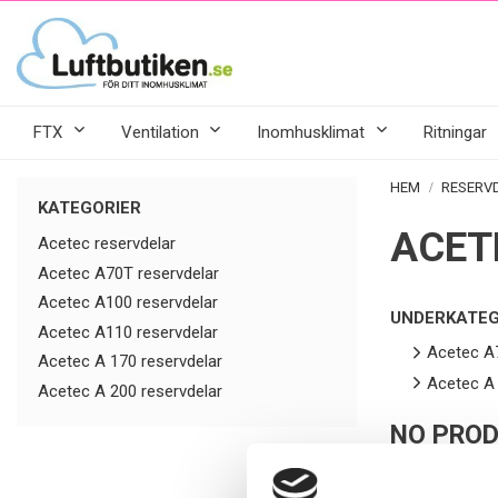
FTX
Ventilation
Inomhusklimat
Ritningar
HEM
RESERV
KATEGORIER
ACET
Acetec reservdelar
Acetec A70T reservdelar
Acetec A100 reservdelar
UNDERKATEG
Acetec A110 reservdelar
Acetec A7
Acetec A 170 reservdelar
Acetec A 
Acetec A 200 reservdelar
NO PROD
Sorry for the 