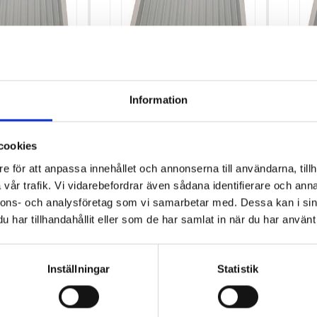
A150 FILTER
EL-BJÖRN A155 FILTER
EL
FI
Information
41
Pris
Pris
295,00 kr
259
cookies
0
Antal i lager: 10
Antal
e för att anpassa innehållet och annonserna till användarna, tillh
varukorgen
Lägg till i varukorgen
Lä
vår trafik. Vi vidarebefordrar även sådana identifierare och anna
nnons- och analysföretag som vi samarbetar med. Dessa kan i sin
har tillhandahållit eller som de har samlat in när du har använt 
objekt
Inställningar
Statistik
ktare