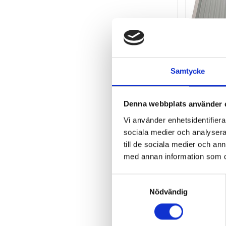
EL-BJÖRN 
Samtycke
Pris
295,00 kr
Denna webbplats använder 
Antal i lager: 1
Vi använder enhetsidentifierar
Lägg till i 
sociala medier och analysera 
till de sociala medier och a
med annan information som du 
Visar 1-4 av 4 
Samtyckesval
Nödvändig
Filter för Avfu