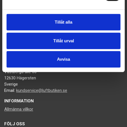
Du kan avbryta prenumerationen när som helst. För detta
ändamål, vänligen hitta vår kontaktinformation i det rättsliga
meddelandet.
Tillåt alla
Tillåt urval
KONTAKTA OSS
Avvisa
Luftbutiken.se
Västberga allé 60
12630 Hägersten
Sverige
Email:
kundservice@luftbutiken.se
INFORMATION
Allmänna villkor
FÖLJ OSS