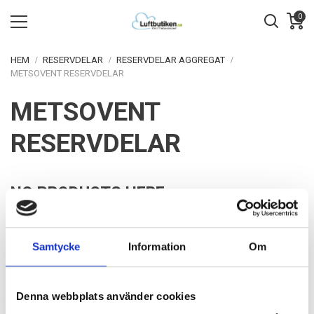
0
HEM
RESERVDELAR
RESERVDELAR AGGREGAT
METSOVENT RESERVDELAR
METSOVENT
RESERVDELAR
NO PRODUCTS HERE
Sorry for the inconvenience.
Samtycke
Information
Om
Reservdelar och filter till Metsovent aggregat.
Här hittar du reservdelar och filter till Metsovent ftx aggregat.
Denna webbplats använder cookies