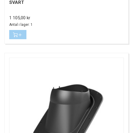
SVART
Pris
1 105,00 kr
Antal i lager: 1