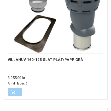
VILLAHUV 160-125 SLÄT PLÅT/PAPP GRÅ
Pris
3 055,00 kr
Antal i lager: 0