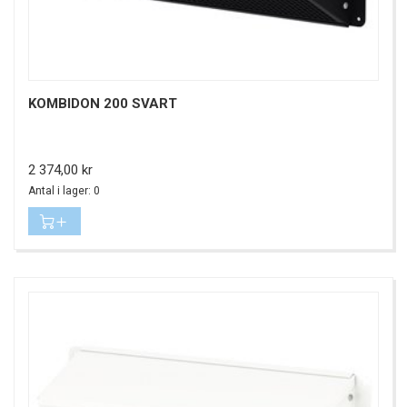
KOMBIDON 200 SVART
Pris
2 374,00 kr
Antal i lager: 0