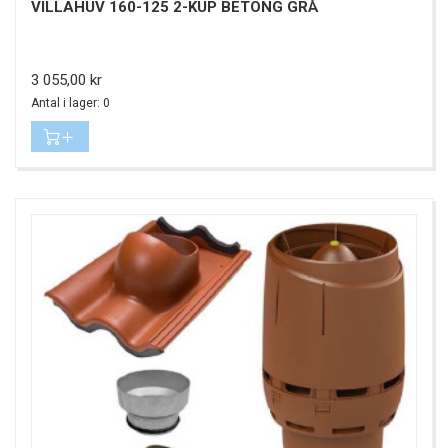
VILLAHUV 160-125 2-KUP BETONG GRÅ
Pris
3 055,00 kr
Antal i lager: 0