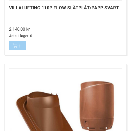
VILLALUFTING 110P FLOW SLÄTPLÅT/PAPP SVART
Pris
2 140,00 kr
Antal i lager: 0