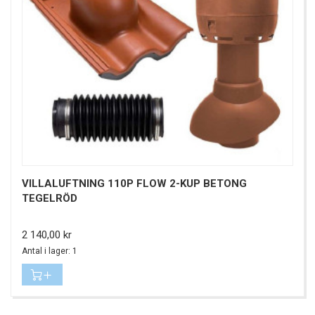
VILLALUFTNING 110P FLOW 2-KUP BETONG
TEGELRÖD
Pris
2 140,00 kr
Antal i lager: 1