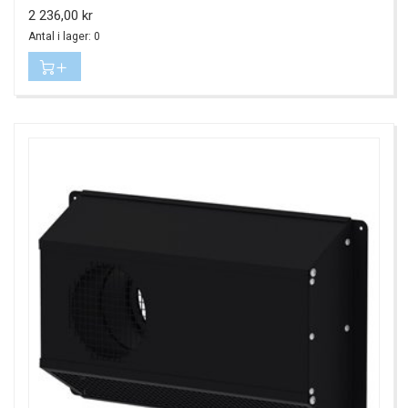
Pris
2 236,00 kr
Antal i lager: 0