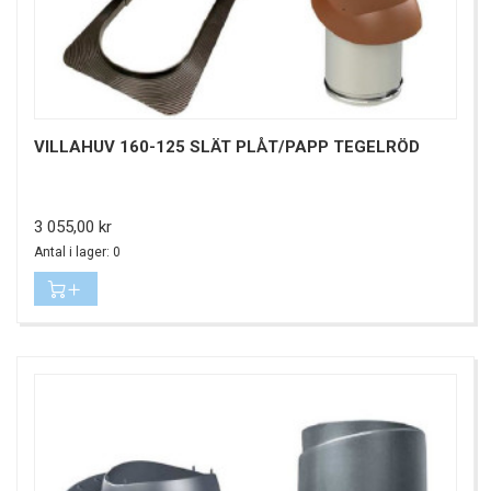
VILLAHUV 160-125 SLÄT PLÅT/PAPP TEGELRÖD
Pris
3 055,00 kr
Antal i lager: 0