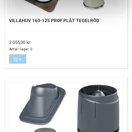
VILLAHUV 160-125 PROF.PLÅT TEGELRÖD
Pris
3 055,00 kr
Antal i lager: 0