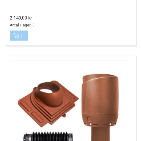
Pris
2 140,00 kr
Antal i lager: 0