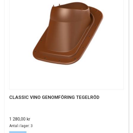
CLASSIC VINO GENOMFÖRING TEGELRÖD
Pris
1 280,00 kr
Antal i lager: 3