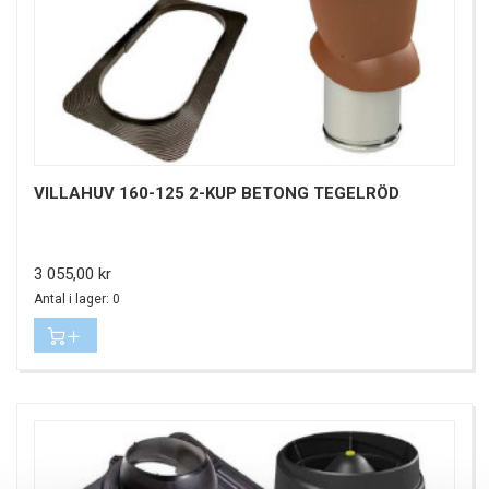
VILLAHUV 160-125 2-KUP BETONG TEGELRÖD
Pris
3 055,00 kr
Antal i lager: 0