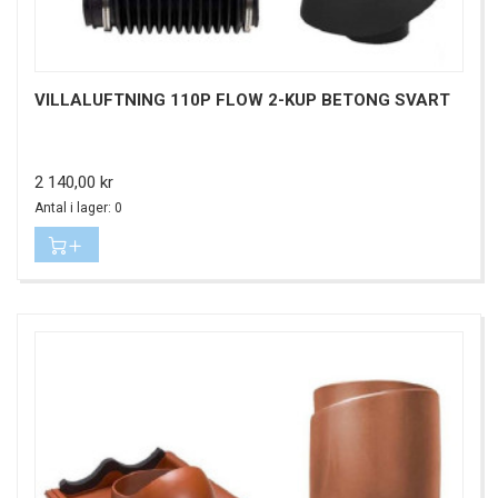
VILLALUFTNING 110P FLOW 2-KUP BETONG SVART
Pris
2 140,00 kr
Antal i lager: 0