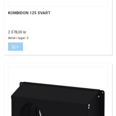
KOMBIDON 125 SVART
Pris
2 078,00 kr
Antal i lager: 0