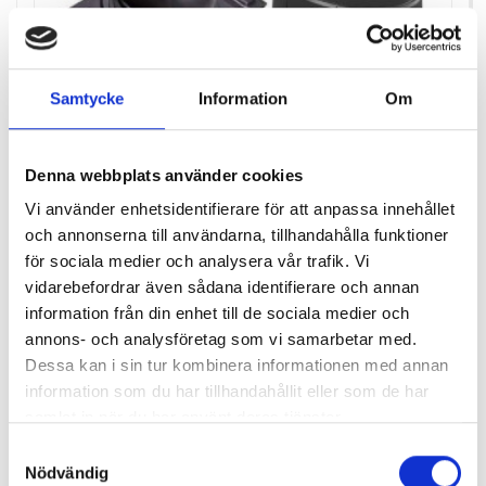
Samtycke
Information
Om
Denna webbplats använder cookies
Vi använder enhetsidentifierare för att anpassa innehållet
och annonserna till användarna, tillhandahålla funktioner
för sociala medier och analysera vår trafik. Vi
vidarebefordrar även sådana identifierare och annan
information från din enhet till de sociala medier och
annons- och analysföretag som vi samarbetar med.
Dessa kan i sin tur kombinera informationen med annan
VILLAHUV 160-125 PROF.PLÅT SVART
information som du har tillhandahållit eller som de har
samlat in när du har använt deras tjänster.
Samtyckesval
Pris
3 055,00 kr
Nödvändig
Antal i lager: 0