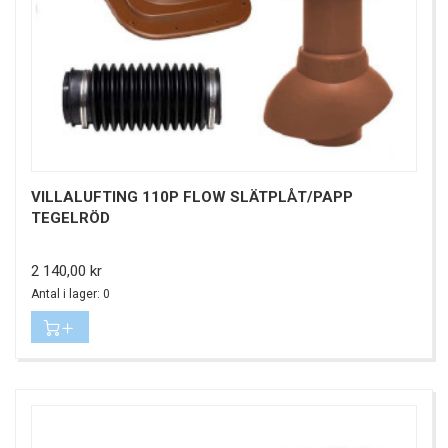
VILLALUFTING 110P FLOW SLÄTPLÅT/PAPP
TEGELRÖD
Pris
2 140,00 kr
Antal i lager: 0