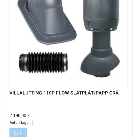
VILLALUFTING 110P FLOW SLÄTPLÅT/PAPP GRÅ
Pris
2 140,00 kr
Antal i lager: 0