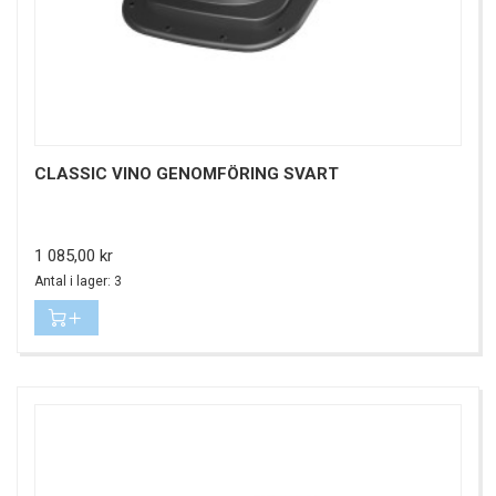
CLASSIC VINO GENOMFÖRING SVART
Pris
1 085,00 kr
Antal i lager: 3