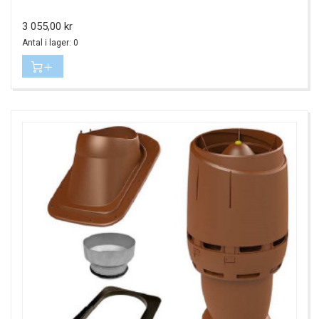
Pris
3 055,00 kr
Antal i lager: 0