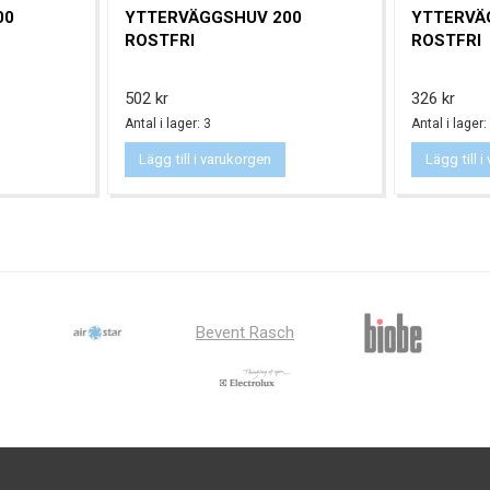
00
YTTERVÄGGSHUV 200
YTTERVÄ
ROSTFRI
ROSTFRI
Pris
Pris
502 kr
326 kr
Antal i lager: 3
Antal i lager:
Lägg till i varukorgen
Lägg till 
Bevent Rasch