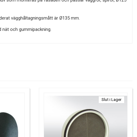
uv som monteras på fasaden och passar väggrör, spiror, Ø125
rat vägghåltagningsmått är Ø135 mm.
d nät och gummipackning.
Slut i Lager