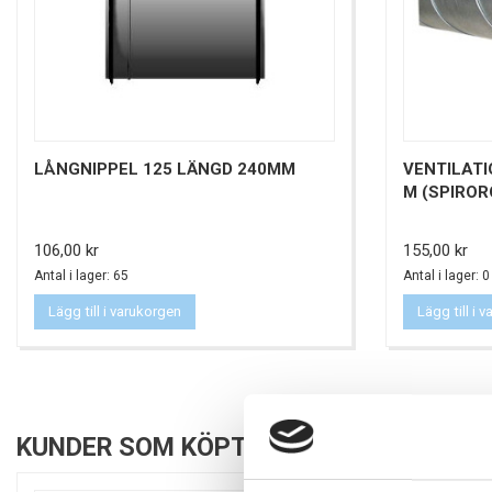
LÅNGNIPPEL 125 LÄNGD 240MM
VENTILATI
M (SPIROR
Pris
Pris
106,00 kr
155,00 kr
Antal i lager: 65
Antal i lager: 0
Lägg till i varukorgen
Lägg till i 
KUNDER SOM KÖPT DENNA PRODUKT KÖ