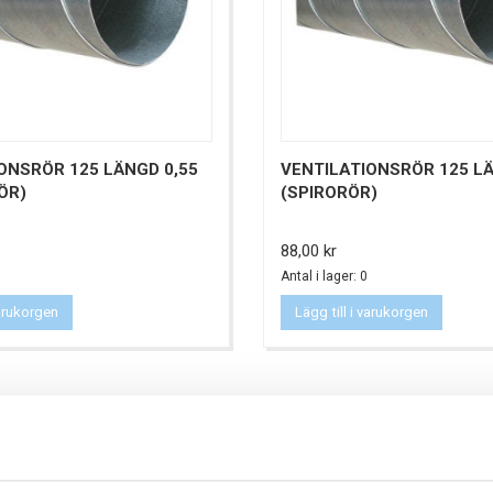
ONSRÖR 125 LÄNGD 0,55
VENTILATIONSRÖR 125 LÄ
ÖR)
(SPIRORÖR)
Pris
88,00 kr
Antal i lager: 0
varukorgen
Lägg till i varukorgen
PTE OCKSÅ: