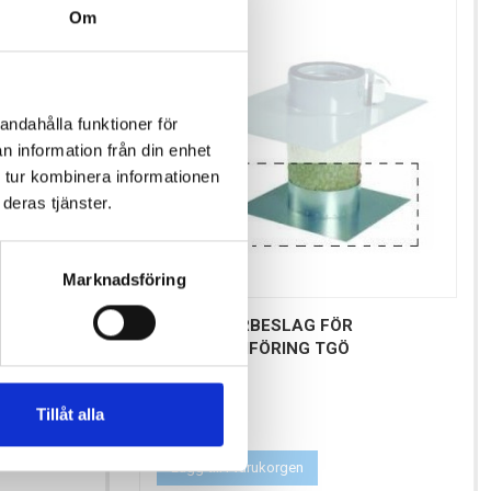
Om
andahålla funktioner för
n information från din enhet
 tur kombinera informationen
deras tjänster.
Marknadsföring
TGU UNDERBESLAG FÖR
TAKGENOMFÖRING TGÖ
Pris
466,00 kr
Tillåt alla
Antal i lager: 3
Lägg till i varukorgen