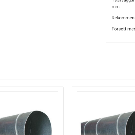
Ytterväggsh
mm.
Rekommende
Försett me