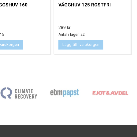
GGSHUV 160
VÄGGHUV 125 ROSTFRI
Pris
289 kr
 15
Antal i lager: 22
i varukorgen
Lägg till i varukorgen