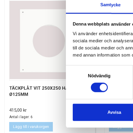
Samtycke
Denna webbplats använder 
Vi använder enhetsidentifierar
sociala medier och analysera 
till de sociala medier och a
med annan information som du 
Samtyckesval
Nödvändig
TÄCKPLÅT VIT 250X250 HÅL
KANALFLÄ
Ø125MM
Pris
Pris
415,00 kr
150,00 kr
Avvisa
Antal i lager: 6
Antal i lager: 7
Lägg till i varukorgen
Lägg till i 