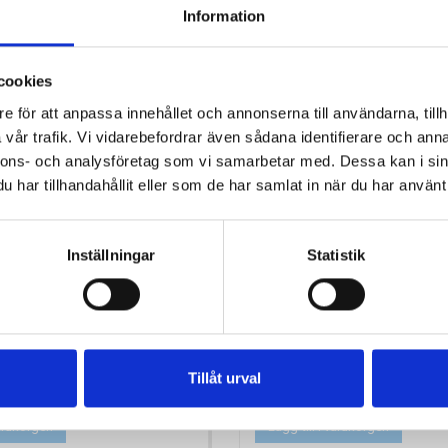
Information
cookies
e för att anpassa innehållet och annonserna till användarna, tillh
vår trafik. Vi vidarebefordrar även sådana identifierare och anna
nnons- och analysföretag som vi samarbetar med. Dessa kan i sin
har tillhandahållit eller som de har samlat in när du har använt 
Inställningar
Statistik
KT EK120
SKARVMUFF 080 MM
Pris
20,00 kr
Tillåt urval
Antal i lager: 2
varukorgen
Lägg till i varukorgen