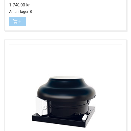
Pris
1 740,00 kr
Antal i lager: 0