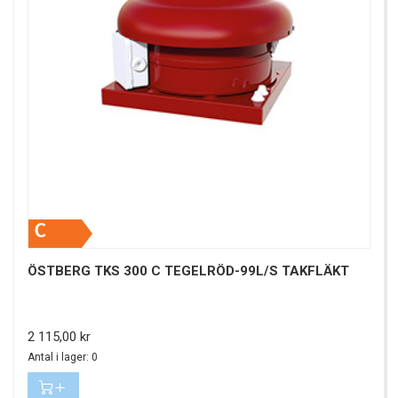
C
ÖSTBERG TKS 300 C TEGELRÖD-99L/S TAKFLÄKT
Pris
2 115,00 kr
Antal i lager: 0