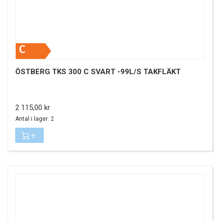
C
ÖSTBERG TKS 300 C SVART -99L/S TAKFLÄKT
Pris
2 115,00 kr
Antal i lager: 2