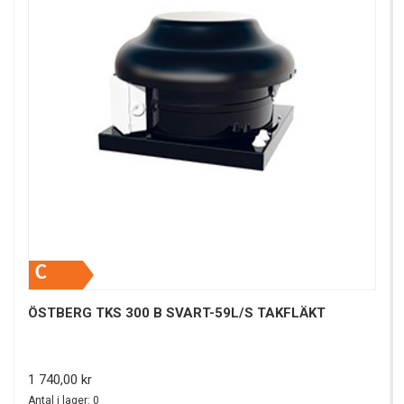
C
ÖSTBERG TKS 300 B SVART-59L/S TAKFLÄKT
Pris
1 740,00 kr
Antal i lager: 0