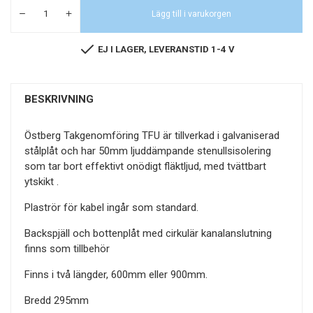
Lägg till i varukorgen
EJ I LAGER, LEVERANSTID 1-4 V
BESKRIVNING
Östberg Takgenomföring TFU är tillverkad i galvaniserad
stålplåt och har 50mm ljuddämpande stenullsisolering
som tar bort effektivt onödigt fläktljud, med tvättbart
ytskikt .
Plaströr för kabel ingår som standard.
Backspjäll och bottenplåt med cirkulär kanalanslutning
finns som tillbehör
Finns i två längder, 600mm eller 900mm.
Bredd 295mm