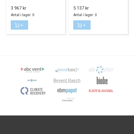
Pris
Pris
3 967 kr
5 137 kr
Antal i lager: 0
Antal i lager: 0
Bevent Rasch