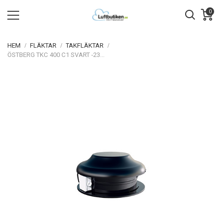
0
HEM
FLÄKTAR
TAKFLÄKTAR
ÖSTBERG TKC 400 C1 SVART -234L/S TAKFLÄKT