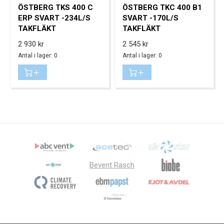
ÖSTBERG TKS 400 C
ÖSTBERG TKC 400 B1
ERP SVART -234L/S
SVART -170L/S
TAKFLÄKT
TAKFLÄKT
Pris
Pris
2 930 kr
2 545 kr
Antal i lager: 0
Antal i lager: 0
Bevent Rasch