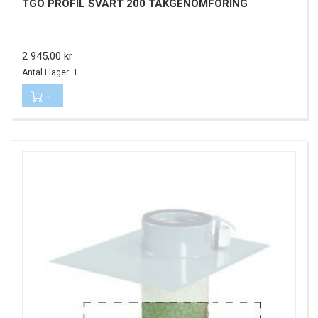
TGÖ PROFIL SVART 200 TAKGENOMFÖRING
Pris
2 945,00 kr
Antal i lager: 1