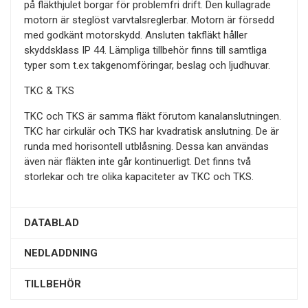
på fläkthjulet borgar för problemfri drift. Den kullagrade
motorn är steglöst varvtalsreglerbar. Motorn är försedd
med godkänt motorskydd. Ansluten takfläkt håller
skyddsklass IP 44. Lämpliga tillbehör finns till samtliga
typer som t.ex takgenomföringar, beslag och ljudhuvar.
TKC & TKS
TKC och TKS är samma fläkt förutom kanalanslutningen.
TKC har cirkulär och TKS har kvadratisk anslutning. De är
runda med horisontell utblåsning. Dessa kan användas
även när fläkten inte går kontinuerligt. Det finns två
storlekar och tre olika kapaciteter av TKC och TKS.
DATABLAD
NEDLADDNING
TILLBEHÖR