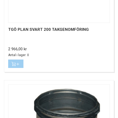
TGÖ PLAN SVART 200 TAKGENOMFÖRING
Pris
2 966,00 kr
Antal i lager: 0