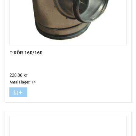
T-RÖR 160/160
Pris
220,00 kr
Antal i lager: 14