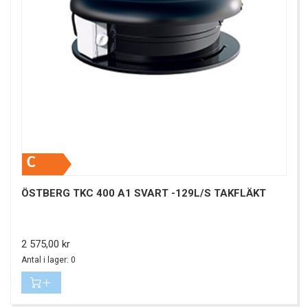
C
ÖSTBERG TKC 400 A1 SVART -129L/S TAKFLÄKT
Pris
2 575,00 kr
Antal i lager: 0