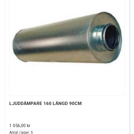
LJUDDÄMPARE 160 LÄNGD 90CM
Pris
1 056,00 kr
Antal i lager: 5