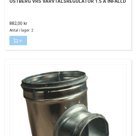
ÖSTBERG VRS VARVTALSREGULATOR 1.5 A INFÄLLD
Pris
882,00 kr
Antal i lager: 2