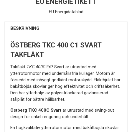
EU ENERGIETIKETT
EU Energidatablad
BESKRIVNING
ÖSTBERG TKC 400 C1 SVART
TAKFLÄKT
Takfläkt
TKC 400C
ErP Svart är utrustad med
ytterrotormotor med underhållsfria kullager. Motorn är
försedd med inbyggt godkänt motorskydd. Fläkthjulet har
bakåtböjda skovlar ger hög effektivitet och driftsäkerhet.
Den har ytterhölje av polyestrlackerad gavlaniserad
stålplåt för bättre hållbarhet.
Östberg TKC 400C Svart
är utrustad med swing-out
design för enkel rengöring och underhåll.
En högkvalitativ ytterrotormotor med bakåtböjda skovlar