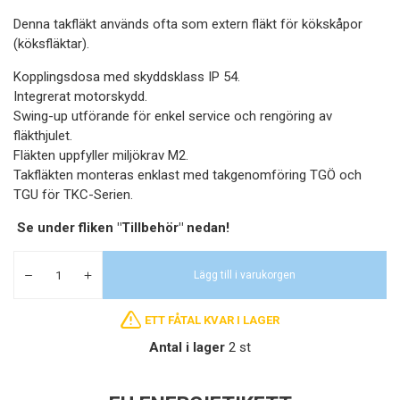
Denna takfläkt används ofta som extern fläkt för kökskåpor
(köksfläktar).
Kopplingsdosa med skyddsklass IP 54.
Integrerat motorskydd.
Swing-up utförande för enkel service och rengöring av
fläkthjulet.
Fläkten uppfyller miljökrav M2.
Takfläkten monteras enklast med takgenomföring TGÖ och
TGU för TKC-Serien.
Se under fliken "Tillbehör" nedan!
Lägg till i varukorgen
ETT FÅTAL KVAR I LAGER
Antal i lager
2 st