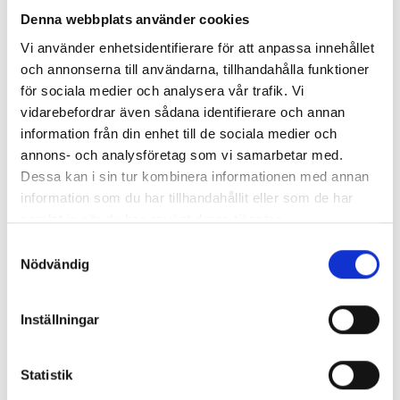
Denna webbplats använder cookies
Vi använder enhetsidentifierare för att anpassa innehållet
och annonserna till användarna, tillhandahålla funktioner
för sociala medier och analysera vår trafik. Vi
vidarebefordrar även sådana identifierare och annan
information från din enhet till de sociala medier och
annons- och analysföretag som vi samarbetar med.
Dessa kan i sin tur kombinera informationen med annan
information som du har tillhandahållit eller som de har
ÖSTBERG TKC / TKS 400C KONDENSATOR
samlat in när du har använt deras tjänster.
Samtyckesval
Nödvändig
Pris
89,00 kr
Antal i lager: 3
Inställningar
Statistik