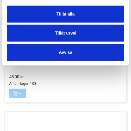
Tillåt alla
Tillåt urval
Avvisa
KANALSTÖD Ø160
Pris
45,00 kr
Antal i lager: 108