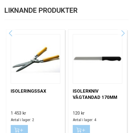
LIKNANDE PRODUKTER
ISOLERINGSSAX
ISOLERKNIV
VÅGTANDAD 170MM
Pris
Pris
1 453 kr
120 kr
Antal i lager: 2
Antal i lager: 4