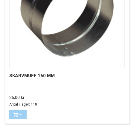
SKARVMUFF 160 MM
Pris
26,00 kr
Antal i lager: 118