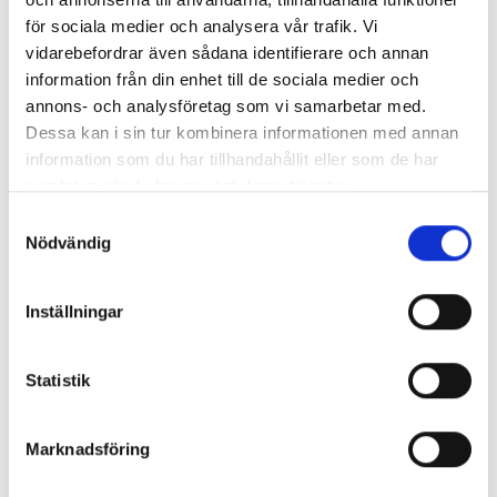
VENTILATIONSBÖJ 45° 125MM
för sociala medier och analysera vår trafik. Vi
vidarebefordrar även sådana identifierare och annan
information från din enhet till de sociala medier och
Pris
85,00 kr
annons- och analysföretag som vi samarbetar med.
Antal i lager: 29
Dessa kan i sin tur kombinera informationen med annan
information som du har tillhandahållit eller som de har
samlat in när du har använt deras tjänster.
Samtyckesval
Nödvändig
Inställningar
Statistik
Marknadsföring