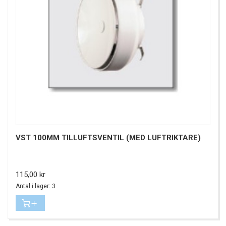
VST 100MM TILLUFTSVENTIL (MED LUFTRIKTARE)
Pris
115,00 kr
Antal i lager: 3