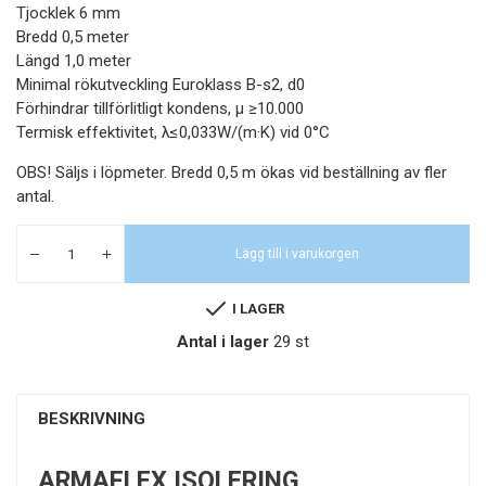
Tjocklek 6 mm
Bredd 0,5 meter
Längd 1,0 meter
Minimal rökutveckling Euroklass B-s2, d0
Förhindrar tillförlitligt kondens, µ ≥10.000
Termisk effektivitet, λ≤0,033W/(m·K) vid 0°C
OBS! Säljs i löpmeter. Bredd 0,5 m ökas vid beställning av fler
antal.
Lägg till i varukorgen
I LAGER
Antal i lager
29 st
BESKRIVNING
ARMAFLEX ISOLERING