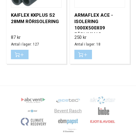
KAIFLEX KKPLUS S2
ARMAFLEX ACE -
28MM RÖRISOLERING
ISOLERING
1000X500X09
FÖRLIMMAD
Pris
Pris
87 kr
250 kr
Antal i lager: 127
Antal i lager: 18
Bevent Rasch