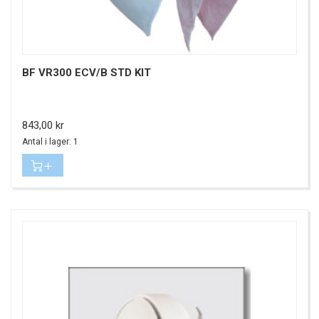
BF VR300 ECV/B STD KIT
Pris
843,00 kr
Antal i lager: 1