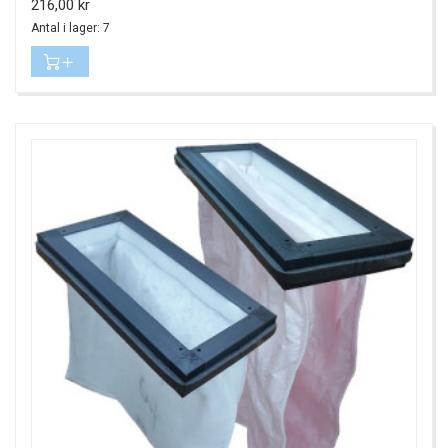
Pris
216,00 kr
Antal i lager: 7