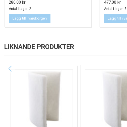
Pris
Pris
280,00 kr
477,00 kr
Antal i lager: 2
Antal i lager: 3
Lägg till i varukorgen
Lägg till i 
LIKNANDE PRODUKTER