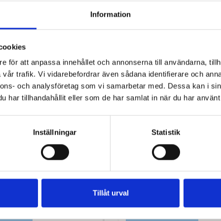
Information
cookies
e för att anpassa innehållet och annonserna till användarna, tillh
vår trafik. Vi vidarebefordrar även sådana identifierare och anna
nnons- och analysföretag som vi samarbetar med. Dessa kan i sin
har tillhandahållit eller som de har samlat in när du har använt 
Inställningar
Statistik
F STANDARDFILTER 3-
DIM 125-100 NIPPEL/NIPP
Tillåt urval
Pris
75,00 kr
0
Antal i lager: 18