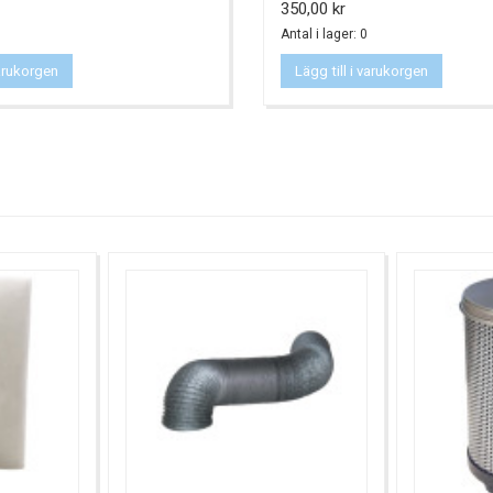
Pris
350,00 kr
Antal i lager: 0
varukorgen
Lägg till i varukorgen