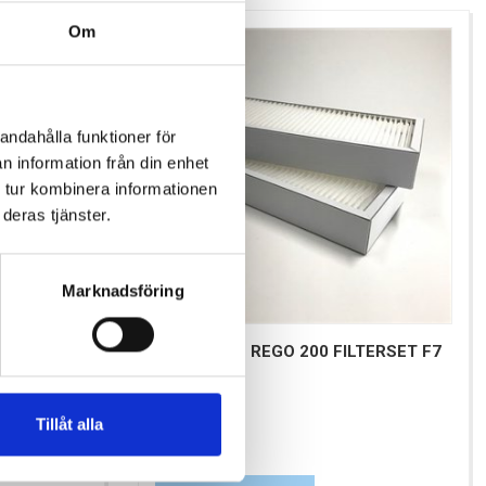
Om
andahålla funktioner för
n information från din enhet
 tur kombinera informationen
deras tjänster.
Marknadsföring
EL
LUFTMILJÖ REGO 200 FILTERSET F7
Tillåt alla
Pris
371,00 kr
Antal i lager: 6