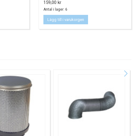
Pris
159,00 kr
Antal i lager: 6
Lägg till i varukorgen