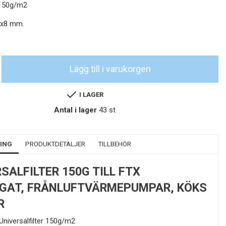
r 150g/m2
0x8 mm.
Lägg till i varukorgen
I LAGER
Antal i lager
43 st
ING
PRODUKTDETALJER
TILLBEHÖR
SALFILTER 150G TILL FTX
GAT, FRÅNLUFTVÄRMEPUMPAR, KÖKS
R
 Universalfilter 150g/m2