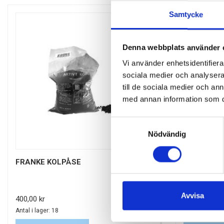
Samtycke
Denna webbplats använder 
Vi använder enhetsidentifierar
sociala medier och analysera 
till de sociala medier och a
med annan information som du 
Samtyckesval
Nödvändig
FRANKE KOLPÅSE
FRESH TL-
PACK
Avvisa
Pris
Pris
400,00 kr
130,00 kr
Antal i lager: 18
Antal i lager: 1