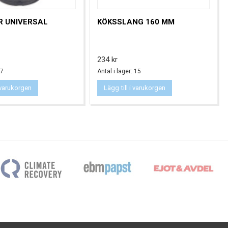
R UNIVERSAL
KÖKSSLANG 160 MM
Pris
234 kr
 7
Antal i lager: 15
i varukorgen
Lägg till i varukorgen