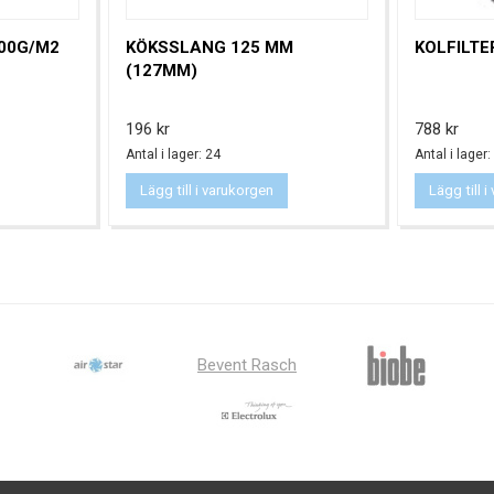
400G/M2
KÖKSSLANG 125 MM
KOLFILTE
(127MM)
Pris
Pris
196 kr
788 kr
Antal i lager: 24
Antal i lager:
Lägg till i varukorgen
Lägg till 
Bevent Rasch