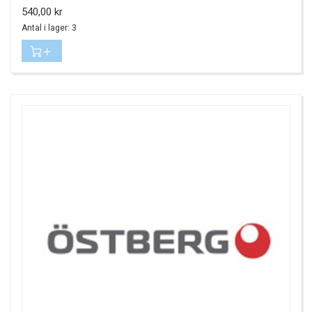
Pris
540,00 kr
Antal i lager: 3