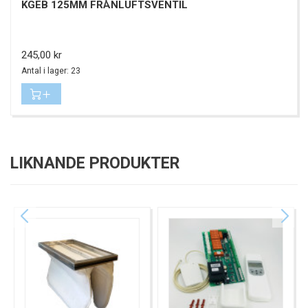
KGEB 125MM FRÅNLUFTSVENTIL
Pris
245,00 kr
Antal i lager: 23
LIKNANDE PRODUKTER