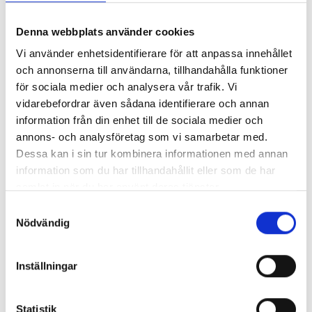
Denna webbplats använder cookies
Vi använder enhetsidentifierare för att anpassa innehållet
och annonserna till användarna, tillhandahålla funktioner
för sociala medier och analysera vår trafik. Vi
vidarebefordrar även sådana identifierare och annan
information från din enhet till de sociala medier och
annons- och analysföretag som vi samarbetar med.
EIVA 100MM TILLUFTSDON
Dessa kan i sin tur kombinera informationen med annan
information som du har tillhandahållit eller som de har
samlat in när du har använt deras tjänster.
Pris
1 045,00 kr
Samtyckesval
Antal i lager: 4
Nödvändig
Inställningar
Statistik