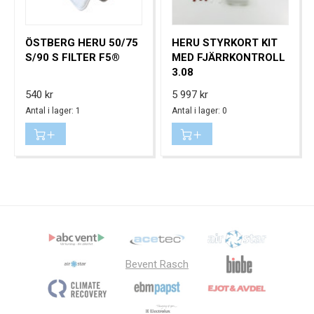
ÖSTBERG HERU 50/75
HERU STYRKORT KIT
S/90 S FILTER F5®
MED FJÄRRKONTROLL
3.08
Pris
Pris
540 kr
5 997 kr
Antal i lager: 1
Antal i lager: 0
Bevent Rasch