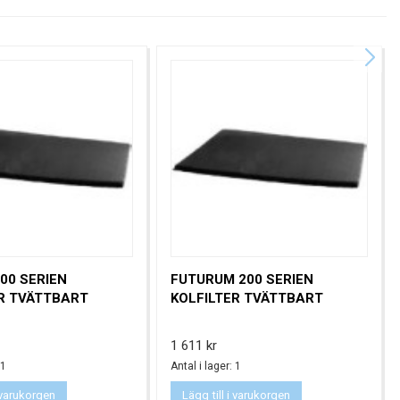
00 SERIEN
FUTURUM 200 SERIEN
ER TVÄTTBART
KOLFILTER TVÄTTBART
Pris
1 611 kr
 1
Antal i lager: 1
i varukorgen
Lägg till i varukorgen