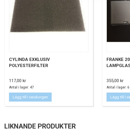
CYLINDA EXKLUSIV
FRANKE 20
POLYESTERFILTER
LAMPGLA
Pris
Pris
117,00 kr
355,00 kr
Antal i lager: 47
Antal i lager: 6
Lägg till i varukorgen
Lägg till i 
LIKNANDE PRODUKTER