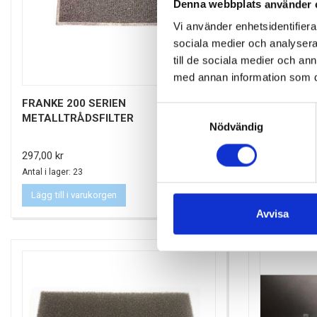
Denna webbplats använder 
Vi använder enhetsidentifierar
sociala medier och analysera 
till de sociala medier och a
med annan information som du 
FRANKE 200 SERIEN
FUTURUM 8
Samtyckesval
METALLTRÅDSFILTER
POLYESTER
Nödvändig
Pris
Pris
297,00 kr
79,00 kr
Antal i lager: 23
Antal i lager: 1
Lägg till i varukorgen
Lägg till i 
Avvisa