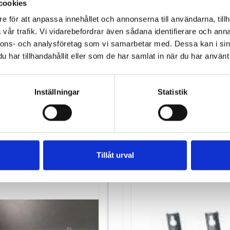
cookies
e för att anpassa innehållet och annonserna till användarna, tillh
vår trafik. Vi vidarebefordrar även sådana identifierare och anna
nnons- och analysföretag som vi samarbetar med. Dessa kan i sin
har tillhandahållit eller som de har samlat in när du har använt 
00 SERIEN
FRANKE 200 SERIEN
FILTER
POLYESTERFILTER
Inställningar
Statistik
Pris
117,00 kr
4
Antal i lager: 47
varukorgen
Lägg till i varukorgen
Tillåt urval