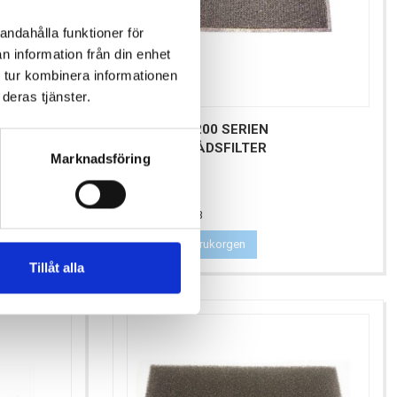
andahålla funktioner för
n information från din enhet
 tur kombinera informationen
deras tjänster.
FUTURUM 200 SERIEN
METALLTRÅDSFILTER
Marknadsföring
Pris
297,00 kr
Antal i lager: 23
Lägg till i varukorgen
Tillåt alla