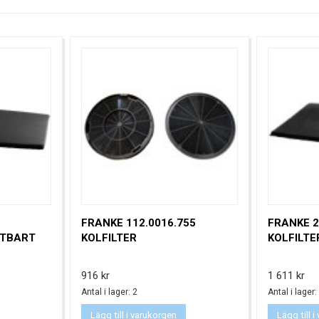
FRANKE 112.0016.755
FRANKE 2
TTBART
KOLFILTER
KOLFILT
Pris
Pris
916 kr
1 611 kr
Antal i lager: 2
Antal i lager:
Lägg till i varukorgen
Lägg till 