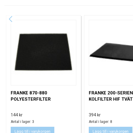
FRANKE 870-880
FRANKE 200-SERIEN
POLYESTERFILTER
KOLFILTER HIF TVÄ
Pris
Pris
144 kr
394 kr
Antal i lager: 3
Antal i lager: 8
Lägg till i varukorgen
Lägg till i varukorgen