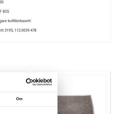
30
F 855
gare kolfilterkasett:
sett 3195, 112.0039.478
Om