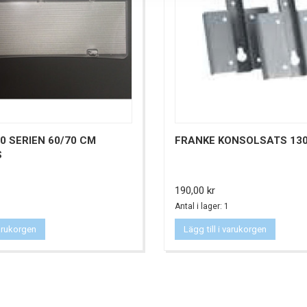
0 SERIEN 60/70 CM
FRANKE KONSOLSATS 13
S
Pris
190,00 kr
Antal i lager: 1
varukorgen
Lägg till i varukorgen