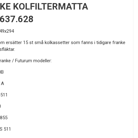
KE KOLFILTERMATTA
0637.628
49x294
m ersätter 15 st små kolkassetter som fanns i tidigare franke
sfläktar.
 Franke / Futurum modeller:
0B
1A
 511
0
 855
S 511