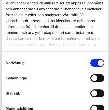
Vi använder enhetsidentifierare för att anpassa innehållet
och annonserna till användarna, tillhandahålla funktioner
för sociala medier och analysera vår trafik. Vi
vidarebefordrar även sådana identifierare och annan
CYLINDA PRIMA FETTFILTER METALL
information från din enhet till de sociala medier och
annons- och analysföretag som vi samarbetar med.
Dessa kan i sin tur kombinera informationen med annan
Pris
290,00 kr
information som du har tillhandahållit eller som de har
Antal i lager: 3
samlat in när du har använt deras tjänster.
Samtyckesval
Nödvändig
Inställningar
Statistik
Marknadsföring