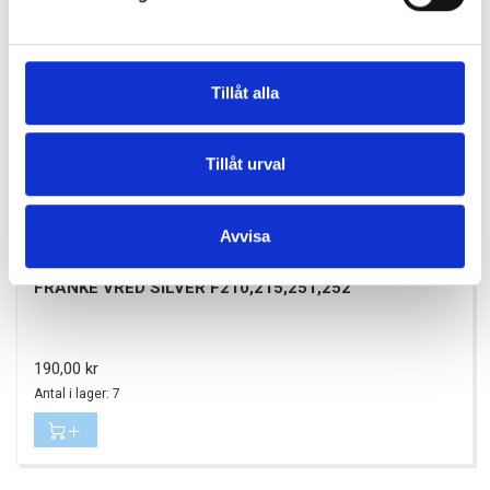
Tillåt alla
Tillåt urval
Avvisa
FRANKE VRED SILVER F210,215,251,252
Pris
190,00 kr
Antal i lager: 7