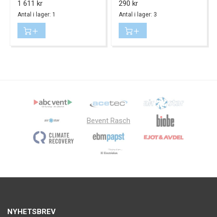
Pris
Pris
1 611 kr
290 kr
Antal i lager: 1
Antal i lager: 3
Bevent Rasch
NYHETSBREV