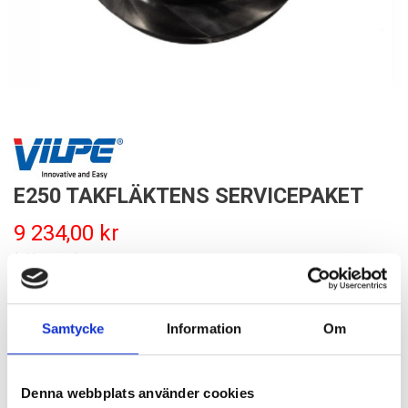
E250 TAKFLÄKTENS SERVICEPAKET
9 234,00 kr
(inkl. moms)
Delivery time
Leverans 1-4 V
Referens
108345
Samtycke
Information
Om
Servicekit för Vilpe E250 takfläkt.
Denna webbplats använder cookies
Lägg till i varukorgen