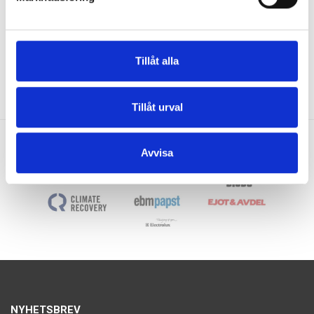
DATABLAD
Tillåt alla
Tillåt urval
Avvisa
Bevent Rasch
NYHETSBREV