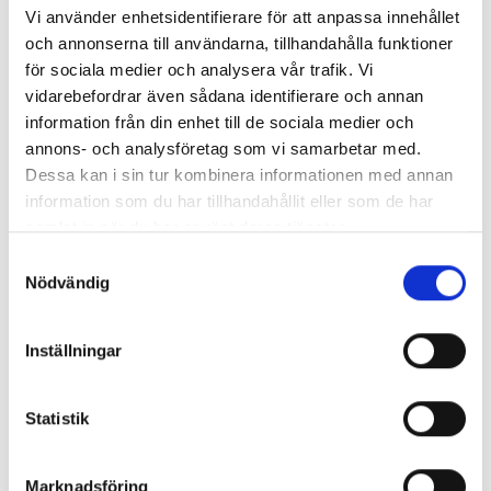
Vi använder enhetsidentifierare för att anpassa innehållet
EJ I LAGER, LEVERANSTID 1-4 V
och annonserna till användarna, tillhandahålla funktioner
för sociala medier och analysera vår trafik. Vi
vidarebefordrar även sådana identifierare och annan
BESKRIVNING
information från din enhet till de sociala medier och
annons- och analysföretag som vi samarbetar med.
E250 TAKFLÄKTENS
Dessa kan i sin tur kombinera informationen med annan
information som du har tillhandahållit eller som de har
SERVICEPAKET
samlat in när du har använt deras tjänster.
Samtyckesval
Kondensator
5 µF
Nödvändig
Ström
0,93 A
Motortyp
AC
Effekt
210 W
Inställningar
Rotationshastighet
2500 rpm
Spänning
230V/50Hz
Statistik
Vilpes artikelnr: 735055
Marknadsföring